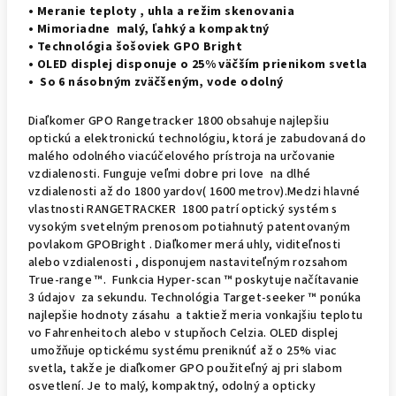
• Meranie teploty , uhla a režim skenovania
• Mimoriadne malý, ľahký a kompaktný
• Technológia šošoviek GPO Bright
• OLED displej disponuje o 25% väčším prienikom svetla
• So 6 násobným zväčšeným, vode odolný
Diaľkomer GPO Rangetracker 1800 obsahuje najlepšiu
optickú a elektronickú technológiu, ktorá je zabudovaná do
malého odolného viacúčelového prístroja na určovanie
vzdialenosti. Funguje veľmi dobre pri love na dlhé
vzdialenosti až do 1800 yardov( 1600 metrov).Medzi hlavné
vlastnosti RANGETRACKER 1800 patrí optický systém s
vysokým svetelným prenosom potiahnutý patentovaným
povlakom GPOBright . Diaľkomer merá uhly, viditeľnosti
alebo vzdialenosti , disponujem nastaviteľným rozsahom
True-range ™. Funkcia Hyper-scan ™ poskytuje načítavanie
3 údajov za sekundu. Technológia Target-seeker ™ ponúka
najlepšie hodnoty zásahu a taktiež meria vonkajšiu teplotu
vo Fahrenheitoch alebo v stupňoch Celzia. OLED displej
umožňuje optickému systému preniknúť až o 25% viac
svetla, takže je diaľkomer GPO použiteľný aj pri slabom
osvetlení. Je to malý, kompaktný, odolný a opticky