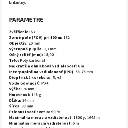
brilantný.
PARAMETRE
Zväčšenie:
6 x
Zorné pole (FOV) pri 100 m:
132
Objektív:
20 mm
Výstupná pupila:
3,3 mm
Očný reliéf (mm):
15,00
Telo:
Poly karbonát
Najkratšia ohnisková vzdialenosť:
6 m
Interpupirálna vzdialenosť (IPD):
58-76 mm
Dioptrická korekcia:
-5, +5
Vode odolnosť:
IPX4
Výška:
76 mm
Hmotnosť:
148 g
Dĺžka:
94 mm
Šírka:
33 mm
Priepustnosť svetla:
90 %
Maximálna meracia vzdialenosť:
1800 y, 1645 m
Minimálna meracia vzdialenosť:
6 m