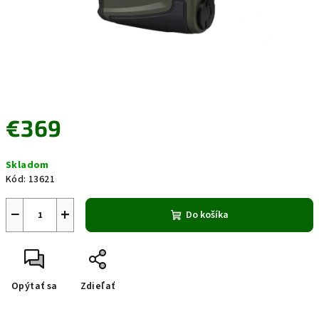
€369
Jednotková
Skladom
cena:
Kód:
13621
−
+
Do košíka
Opýtať sa
Zdieľať