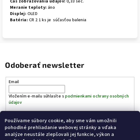
Čas zobrazovania údajov:
0,33 sec.
Meranie teploty:
áno
Displej:
OLED
Batéria:
CR 2 1 ks je súčasťou balenia
Odoberať newsletter
Email
Vložením e-mailu súhlasíte s
podmienkami ochrany osobných
údajov
Používame súbory cookie, aby sme vám umožnili
Prihlásiť sa
pohodlné prehliadanie webovej stránky a vďaka
analýze neustále zlepšovali jej funkcie, výkon a
Z