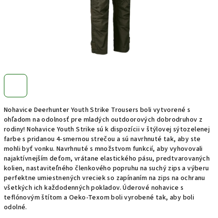
Nohavice Deerhunter Youth Strike Trousers boli vytvorené s
ohľadom na odolnosť pre mladých outdoorových dobrodruhov z
rodiny! Nohavice Youth Strike sú k dispozícii v štýlovej sýtozelenej
farbe s pridanou 4-smernou strečou a sú navrhnuté tak, aby ste
mohli byť vonku. Navrhnuté s množstvom funkcií, aby vyhovovali
najaktívnejším deťom, vrátane elastického pásu, predtvarovaných
kolien, nastaviteľného členkového popruhu na suchý zips a výberu
perfektne umiestnených vreciek so zapínaním na zips na ochranu
všetkých ich každodenných pokladov. Úderové nohavice s
teflónovým štítom a Oeko-Texom boli vyrobené tak, aby boli
odolné.