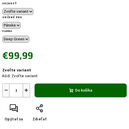
VEĽKOSŤ
URČENÉ PRE
FARBA
€99,99
Jednotková
Zvoľte variant
cena:
Kód:
Zvoľte variant
−
+
Do košíka
Opýtať sa
Zdieľať