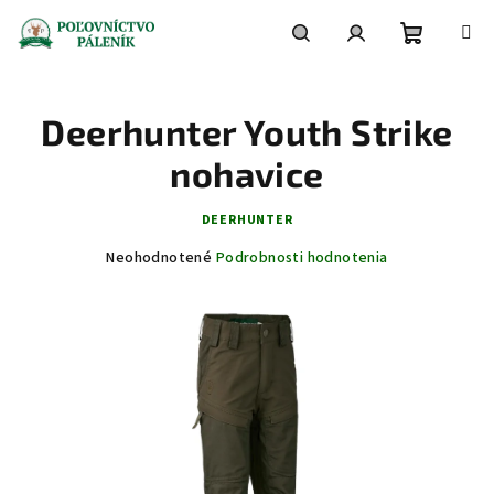
Prejsť
na
obsah
Nákupn
Hľadať
Prihlásenie
Deerhunter Youth Strike
košík
nohavice
DEERHUNTER
Priemerné
Neohodnotené
Podrobnosti hodnotenia
hodnotenie
produktu
je
0,0
z
5
hviezdičiek.