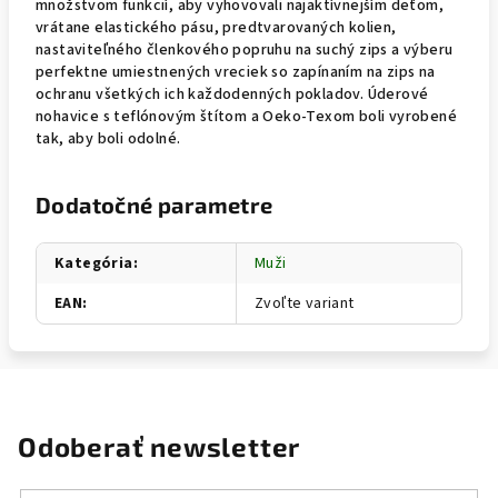
množstvom funkcií, aby vyhovovali najaktívnejším deťom,
vrátane elastického pásu, predtvarovaných kolien,
nastaviteľného členkového popruhu na suchý zips a výberu
perfektne umiestnených vreciek so zapínaním na zips na
ochranu všetkých ich každodenných pokladov. Úderové
nohavice s teflónovým štítom a Oeko-Texom boli vyrobené
tak, aby boli odolné.
Dodatočné parametre
Kategória
:
Muži
EAN
:
Zvoľte variant
Odoberať newsletter