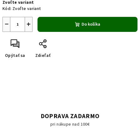
Zvoľte variant
cena:
Kód:
Zvoľte variant
−
+
Do košíka
Opýtať sa
Zdieľať
DOPRAVA ZADARMO
pri nákupe nad 100€