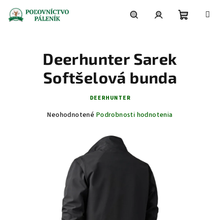
Prejsť
na
obsah
Nákupn
Hľadať
Prihlásenie
Deerhunter Sarek
košík
Softšelová bunda
DEERHUNTER
Priemerné
Neohodnotené
Podrobnosti hodnotenia
hodnotenie
produktu
je
0,0
z
5
hviezdičiek.