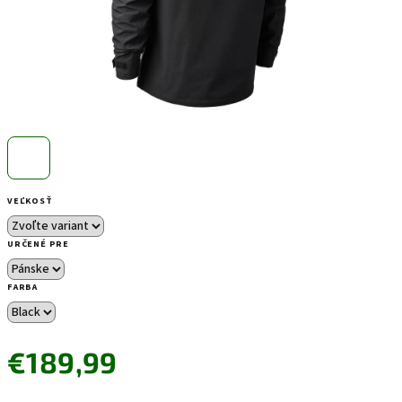
VEĽKOSŤ
URČENÉ PRE
FARBA
€189,99
Jednotková