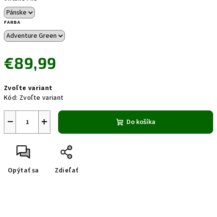
FARBA
€89,99
Jednotková
Zvoľte variant
cena:
Kód:
Zvoľte variant
−
+
Do košíka
Opýtať sa
Zdieľať