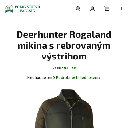
Prejsť
na
obsah
Nákupn
Hľadať
Prihlásenie
Deerhunter Rogaland
košík
mikina s rebrovaným
výstrihom
DEERHUNTER
Priemerné
Neohodnotené
Podrobnosti hodnotenia
hodnotenie
produktu
je
0,0
z
5
hviezdičiek.