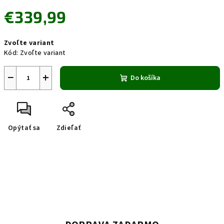
€339,99
Jednotková
Zvoľte variant
cena:
Kód:
Zvoľte variant
−
+
Do košíka
Opýtať sa
Zdieľať