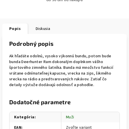
do 30 dní od nákupu
Popis
Diskusia
Podrobný popis
Ak hľadáte odolnú, vysoko výkonnú bundu, potom bude
bunda Deerhunter Ram dokonalým doplnkom vášho
športového zimného šatníka. Bunda má množstvo funkcií
vrátane odnímateľnej kapucne, vrecka na zips, šikmého
vrecka na rádio a predtvarovaných rukávov. Zatiaľ čo
detaily výstuže dodávajú odolnosť a pohodlie.
Dodatočné parametre
Kategória
:
Muži
EAN
:
Zvoľte variant