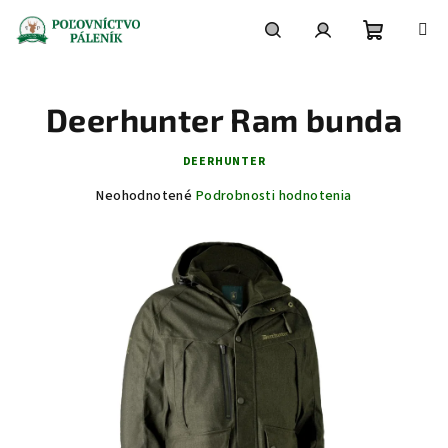
Prejsť
na
obsah
Nákupn
Hľadať
Prihlásenie
Deerhunter Ram bunda
košík
DEERHUNTER
Priemerné
Neohodnotené
Podrobnosti hodnotenia
hodnotenie
produktu
je
0,0
z
5
hviezdičiek.