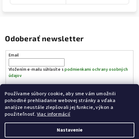
Odoberať newsletter
Email
Vložením e-mailu súhlasíte s
podmienkami ochrany osobných
údajov
Používame súbory cookie, aby sme vám umožnili
Prihlásiť sa
pohodlné prehliadanie webovej stránky a vďaka
analýze neustále zlepšovali jej funkcie, výkon a
Z
použiteľnosť.
Viac informácií
Kinostrelnica Páleník
KiWWWi.sk
á
p
Nastavenie
ä