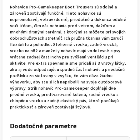
Nohavice Pro-Gamekeeper Boot Trousers sú odolné a
zároveň zostávajú funkčné. Tieto nohavice sú
nepremokavé, vetruvzdorné, priedušné a dokonca odolné
voči tŕňom, čím vás ochránia pred vetrom, dažďom a
mnohými drsnými terénmi, s ktorými sa môžete pri svojich
dobrodružstvách stretnúť. Ich pružná tkanina vám zaručí
flexibilitu a pohodlie. Stehenné vrecko, zadné vrecká,
vrecko na nôž a manžety nohavíc majú vodotesné zipsy
vrátane zadnej časti nohy pre zvýšenú ventiláciu pri
aktivite. Pre extra spevnenie sme pridali až 3 vrstvy látky,
ako aj vodu odpudzujúcu spodnú časť nohavíc a priedušnú
podšívku zo sieťoviny v zvyšku, čo vám dáva žiadnu
výhovorku, aby ste si ich nepribalili na svoje outdoorové
výpravy. Strih nohavíc Pro-Gamekeeper dopĺňajú dve
predné vrecká, predtvarované kolená, zadné vrecko s
chlopňou vrecka a zadný elastický pás, ktoré ponúkajú
praktickosť a zároveň zostávajú štýlové.
Dodatočné parametre