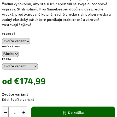
žiadnu výhovorku, aby ste si ich nepribalili na svoje outdoorové
výpravy. Strih nohavíc Pro-Gamekeeper dopĺňajú dve predné
vrecká, predtvarované kolená, zadné vrecko s chlopňou vrecka a
zadný elastický pás, ktoré ponúkajú praktickosť a zároveň
zostávajú štýlové.
VEĽKOSŤ
URČENÉ PRE
FARBA
od
€174,99
Jednotková
Zvoľte variant
cena:
Kód:
Zvoľte variant
−
+
Do košíka