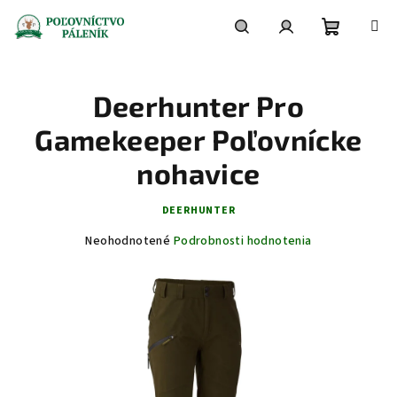
Prejsť
na
obsah
Nákupn
Hľadať
Prihlásenie
Deerhunter Pro
košík
Gamekeeper Poľovnícke
nohavice
DEERHUNTER
Priemerné
Neohodnotené
Podrobnosti hodnotenia
hodnotenie
produktu
je
0,0
z
5
hviezdičiek.