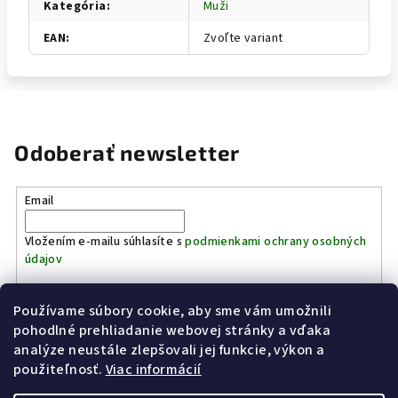
Kategória
:
Muži
EAN
:
Zvoľte variant
Odoberať newsletter
Email
Vložením e-mailu súhlasíte s
podmienkami ochrany osobných
údajov
Používame súbory cookie, aby sme vám umožnili
Prihlásiť sa
pohodlné prehliadanie webovej stránky a vďaka
analýze neustále zlepšovali jej funkcie, výkon a
Z
použiteľnosť.
Viac informácií
Kinostrelnica Páleník
KiWWWi.sk
á