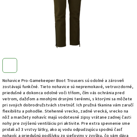
Nohavice Pro-Gamekeeper Boot Trousers sú odolné a zároveň
zostávajú funkčné. Tieto nohavice sú nepremokavé, vetruvzdorné,
priedušné a dokonca odolné voči tŕňom, čím vás ochránia pred
vetrom, dažďom a mnohými drsnými terénmi, s ktorými sa môžete
pri svojich dobrodružstvách stretnúť. Ich pružná tkanina vám zaručí
flexibilitu a pohodlie. Stehenné vrecko, zadné vrecká, vrecko na
nôž a manžety nohavíc majú vodotesné zipsy vrátane zadnej časti
nohy pre zvýšenú ventiláciu pri aktivite. Pre extra spevnenie sme
pridali až 3 vrstvy látky, ako aj vodu odpudzujúcu spodnú časť
nohavíc a priedušnú podšívku zo sieťoviny v zvyšku, čo vám dáva