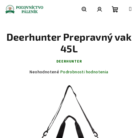
Prejsť
na
obsah
Nákupn
Hľadať
Prihlásenie
Deerhunter Prepravný vak
košík
45L
DEERHUNTER
Priemerné
Neohodnotené
Podrobnosti hodnotenia
hodnotenie
produktu
je
0,0
z
5
hviezdičiek.