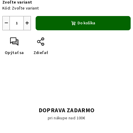
Zvoľte variant
cena:
Kód:
Zvoľte variant
−
+
Do košíka
Opýtať sa
Zdieľať
DOPRAVA ZADARMO
pri nákupe nad 100€