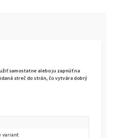
užiť samostatne alebo ju zapnúť na
ridaná streč do strán, čo vytvára dobrý
e variant