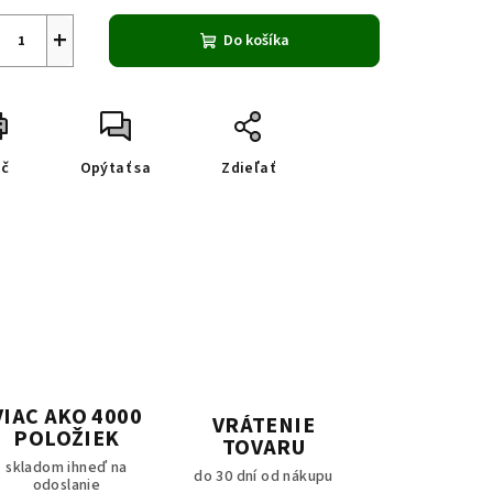
+
Do košíka
ač
Opýtať sa
Zdieľať
VIAC AKO 4000
VRÁTENIE
POLOŽIEK
TOVARU
skladom ihneď na
do 30 dní od nákupu
odoslanie