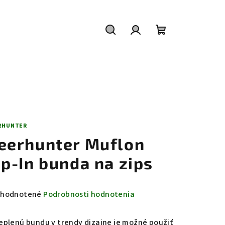
Hľadať
Prihlásenie
Nákupný
košík
RHUNTER
eerhunter Muflon
ip-In bunda na zips
emerné
hodnotené
Podrobnosti hodnotenia
notenie
duktu
eplenú bundu v trendy dizajne je možné použiť