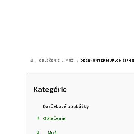
Prejsť
na
obsah
/
OBLEČENIE
/
MUŽI
/
DEERHUNTER MUFLON ZIP-IN
DOMOV
B
o
Kategórie
Preskočiť
kategórie
č
Darčekové poukážky
n
Oblečenie
ý
Muži