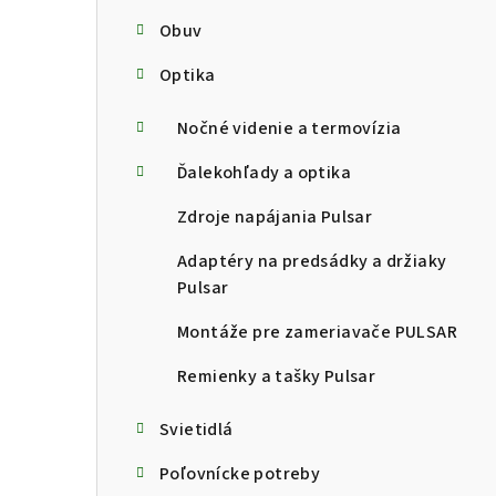
Obuv
Optika
Nočné videnie a termovízia
Ďalekohľady a optika
Zdroje napájania Pulsar
Adaptéry na predsádky a držiaky
Pulsar
Montáže pre zameriavače PULSAR
Remienky a tašky Pulsar
Svietidlá
Poľovnícke potreby