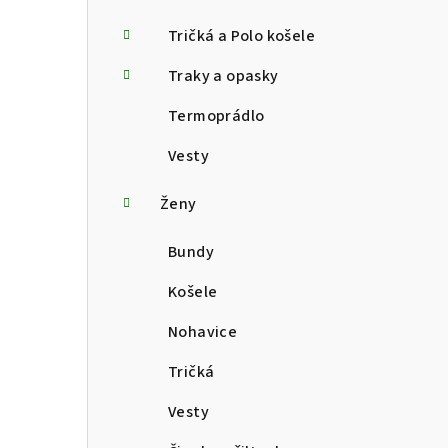
Tričká a Polo košele
Traky a opasky
Termoprádlo
Vesty
Ženy
Bundy
Košele
Nohavice
Tričká
Vesty