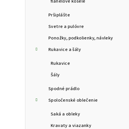
flanelové košele
Pršiplášte
Svetre a pulóvre
Ponožky, podkolienky, návleky
Rukavice a šály
Rukavice
Šály
Spodné prádlo
Spoločenské oblečenie
Saká a obleky
Kravaty a viazanky