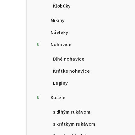
Klobúky
Mikiny
Návleky
Nohavice
Dlhé nohavice
Krátke nohavice
Legíny
Košele
s dlhým rukávom
s krátkym rukávom