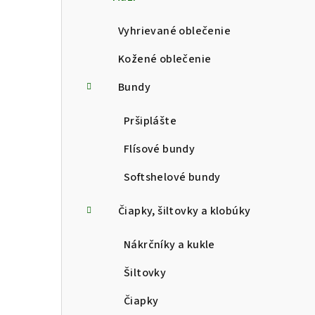
p
a
Vyhrievané oblečenie
n
Kožené oblečenie
e
Bundy
l
Pršiplášte
Flísové bundy
Softshelové bundy
Čiapky, šiltovky a klobúky
Nákrčníky a kukle
Šiltovky
Čiapky