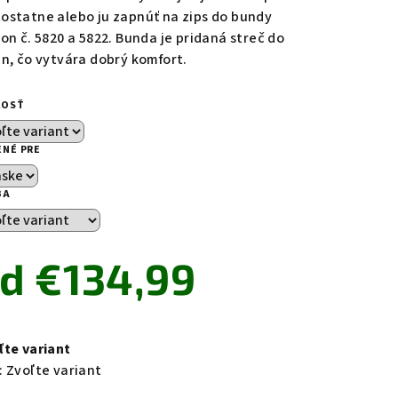
ostatne alebo ju zapnúť na zips do bundy
lon č. 5820 a 5822. Bunda je pridaná streč do
án, čo vytvára dobrý komfort.
zdičiek.
KOSŤ
ENÉ PRE
BA
od
€134,99
notková
a:
ľte variant
:
Zvoľte variant