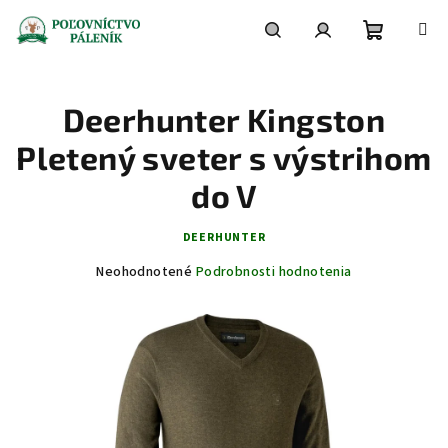
Prejsť
na
obsah
Nákupn
Hľadať
Prihlásenie
Deerhunter Kingston
košík
Pletený sveter s výstrihom
do V
DEERHUNTER
Priemerné
Neohodnotené
Podrobnosti hodnotenia
hodnotenie
produktu
je
0,0
z
5
hviezdičiek.