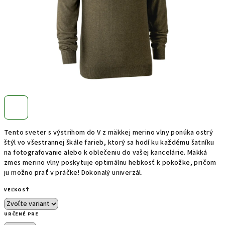
Tento sveter s výstrihom do V z mäkkej merino vlny ponúka ostrý
štýl vo všestrannej škále farieb, ktorý sa hodí ku každému šatníku
na fotografovanie alebo k oblečeniu do vašej kancelárie. Mäkká
zmes merino vlny poskytuje optimálnu hebkosť k pokožke, pričom
ju možno prať v práčke! Dokonalý univerzál.
VEĽKOSŤ
URČENÉ PRE