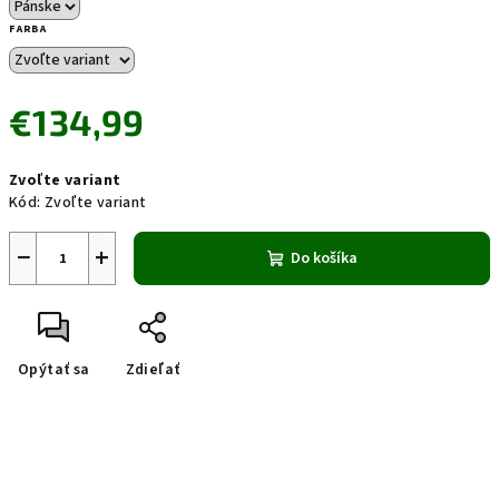
FARBA
€134,99
Jednotková
Zvoľte variant
cena:
Kód:
Zvoľte variant
−
+
Do košíka
Opýtať sa
Zdieľať