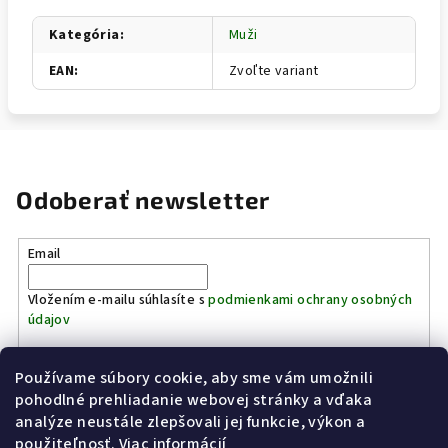
Kategória
:
Muži
EAN
:
Zvoľte variant
Odoberať newsletter
Email
Vložením e-mailu súhlasíte s
podmienkami ochrany osobných
údajov
Používame súbory cookie, aby sme vám umožnili
Prihlásiť sa
pohodlné prehliadanie webovej stránky a vďaka
analýze neustále zlepšovali jej funkcie, výkon a
Z
použiteľnosť.
Viac informácií