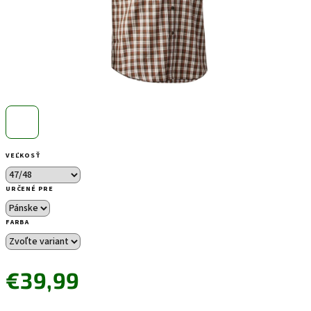
VEĽKOSŤ
URČENÉ PRE
FARBA
€39,99
Jednotková