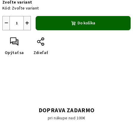
Zvoľte variant
cena:
Kód:
Zvoľte variant
−
+
Do košíka
Opýtať sa
Zdieľať
DOPRAVA ZADARMO
pri nákupe nad 100€