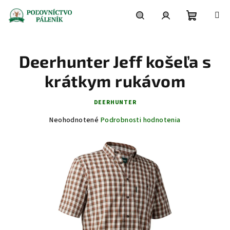
Prejsť
na
obsah
Nákupn
Hľadať
Prihlásenie
Deerhunter Jeff košeľa s
košík
krátkym rukávom
DEERHUNTER
Priemerné
Neohodnotené
Podrobnosti hodnotenia
hodnotenie
produktu
je
0,0
z
5
hviezdičiek.