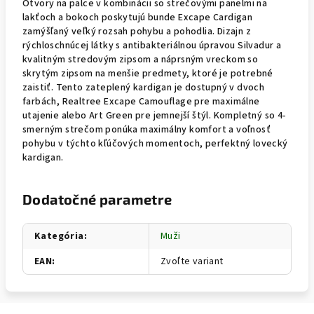
Otvory na palce v kombinácii so strečovými panelmi na
lakťoch a bokoch poskytujú bunde Excape Cardigan
zamýšľaný veľký rozsah pohybu a pohodlia. Dizajn z
rýchloschnúcej látky s antibakteriálnou úpravou Silvadur a
kvalitným stredovým zipsom a náprsným vreckom so
skrytým zipsom na menšie predmety, ktoré je potrebné
zaistiť. Tento zateplený kardigan je dostupný v dvoch
farbách, Realtree Excape Camouflage pre maximálne
utajenie alebo Art Green pre jemnejší štýl. Kompletný so 4-
smerným strečom ponúka maximálny komfort a voľnosť
pohybu v týchto kľúčových momentoch, perfektný lovecký
kardigan.
Dodatočné parametre
Kategória
:
Muži
EAN
:
Zvoľte variant