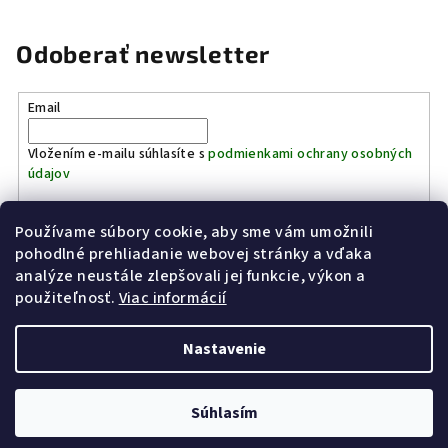
Odoberať newsletter
Email
Vložením e-mailu súhlasíte s
podmienkami ochrany osobných
údajov
Používame súbory cookie, aby sme vám umožnili
Prihlásiť sa
pohodlné prehliadanie webovej stránky a vďaka
analýze neustále zlepšovali jej funkcie, výkon a
Z
použiteľnosť.
Viac informácií
Kinostrelnica Páleník
KiWWWi.sk
á
p
Nastavenie
ä
t
Copyright 2026
Poľovníctvo Páleník
. Všetky práva vyhradené.
Súhlasím
i
Vytvoril Shoptet