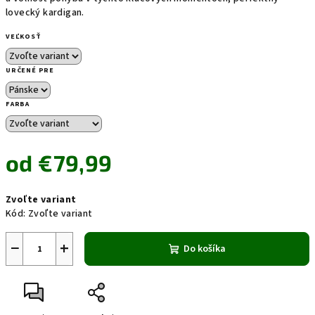
lovecký kardigan.
VEĽKOSŤ
URČENÉ PRE
FARBA
od
€79,99
Jednotková
Zvoľte variant
cena:
Kód:
Zvoľte variant
−
+
Do košíka