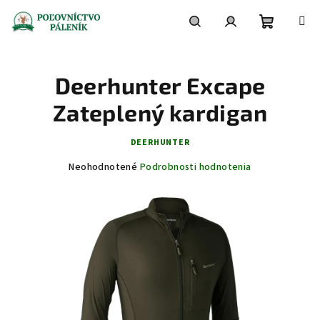
Prejsť
na
obsah
Nákupn
Hľadať
Prihlásenie
Deerhunter Excape
košík
Zateplený kardigan
DEERHUNTER
Priemerné
Neohodnotené
Podrobnosti hodnotenia
hodnotenie
produktu
je
0,0
z
5
hviezdičiek.