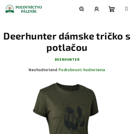
Prejsť
na
obsah
Nákupn
Hľadať
Prihlásenie
Deerhunter dámske tričko s
košík
potlačou
DEERHUNTER
Priemerné
Neohodnotené
Podrobnosti hodnotenia
hodnotenie
produktu
je
0,0
z
5
hviezdičiek.