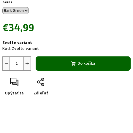
FARBA
€34,99
Jednotková
Zvoľte variant
cena:
Kód:
Zvoľte variant
−
+
Do košíka
Opýtať sa
Zdieľať