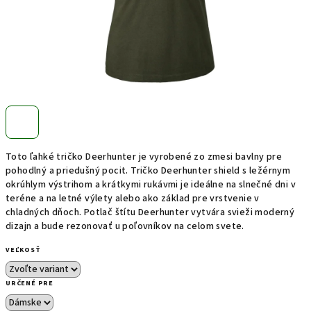
Toto ľahké tričko Deerhunter je vyrobené zo zmesi bavlny pre
pohodlný a priedušný pocit. Tričko Deerhunter shield s ležérnym
okrúhlym výstrihom a krátkymi rukávmi je ideálne na slnečné dni v
teréne a na letné výlety alebo ako základ pre vrstvenie v
chladných dňoch. Potlač štítu Deerhunter vytvára svieži moderný
dizajn a bude rezonovať u poľovníkov na celom svete.
VEĽKOSŤ
URČENÉ PRE