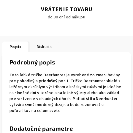
VRÁTENIE TOVARU
do 30 dní od nákupu
Popis
Diskusia
Podrobný popis
Toto ľahké tričko Deerhunter je vyrobené zo zmesi bavlny
pre pohodlný a priedušný pocit. Tričko Deerhunter shield s
ležérnym okrúhlym výstrihom a krátkymi rukávmi je ideálne
na slnečné dni v teréne a na letné výlety alebo ako základ
pre vrstvenie v chladných dňoch. Potlač štítu Deerhunter
vytvára svieži moderný dizajn a bude rezonovať u
poľovníkov na celom svete.
Dodatočné parametre