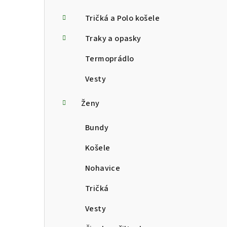
Tričká a Polo košele
Traky a opasky
Termoprádlo
Vesty
Ženy
Bundy
Košele
Nohavice
Tričká
Vesty