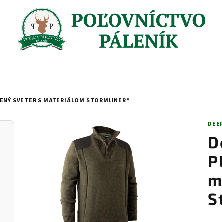
TENÝ SVETER S MATERIÁLOM STORMLINER®
DEE
D
P
m
S