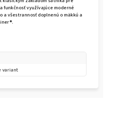
yť klasickým základom šatníka pre
y a funkčnosť využívajúce moderné
lo a všestrannosť doplnenú o mäkkú a
iner®.
e variant