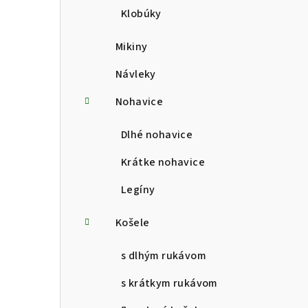
Klobúky
Mikiny
Návleky
Nohavice
Dlhé nohavice
Krátke nohavice
Legíny
Košele
s dlhým rukávom
s krátkym rukávom