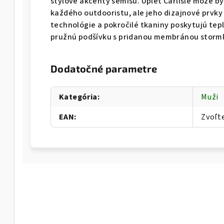
štýlové akcenty semišu. Úplet Carlisle môže b
každého outdooristu, ale jeho dizajnové prvk
technológie a pokročilé tkaniny poskytujú tep
pružnú podšívku s pridanou membránou storml
Dodatočné parametre
Kategória
:
Muži
EAN
:
Zvoľt