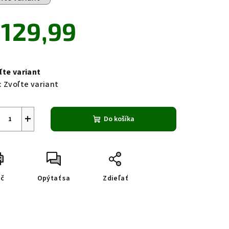
129,99
notková
a:
ľte variant
:
Zvoľte variant
+
Do košíka
ač
Opýtať sa
Zdieľať