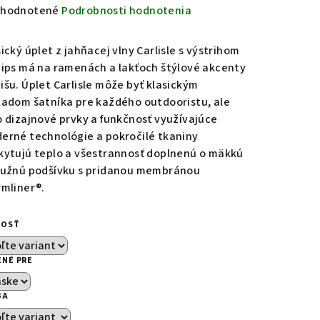
emerné
hodnotené
Podrobnosti hodnotenia
notenie
duktu
ický úplet z jahňacej vlny Carlisle s výstrihom
zips má na ramenách a lakťoch štýlové akcenty
išu. Úplet Carlisle môže byť klasickým
ladom šatníka pre každého outdooristu, ale
o dizajnové prvky a funkčnosť využívajúce
zdičiek.
erné technológie a pokročilé tkaniny
kytujú teplo a všestrannosť doplnenú o mäkkú
ružnú podšívku s pridanou membránou
rmliner®.
KOSŤ
ENÉ PRE
BA