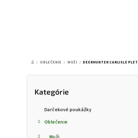
Prejsť
na
obsah
/
OBLEČENIE
/
MUŽI
/
DEERHUNTER CARLISLE PLE
DOMOV
B
o
Kategórie
Preskočiť
kategórie
č
Darčekové poukážky
n
Oblečenie
ý
Muži