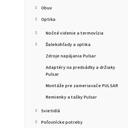
Obuv
Optika
Nočné videnie a termovízia
Ďalekohľady a optika
Zdroje napájania Pulsar
Adaptéry na predsádky a držiaky
Pulsar
Montáže pre zameriavače PULSAR
Remienky a tašky Pulsar
Svietidlá
Poľovnícke potreby