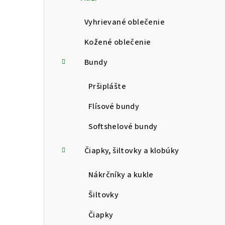
p
a
Vyhrievané oblečenie
n
Kožené oblečenie
e
Bundy
l
Pršiplášte
Flísové bundy
Softshelové bundy
Čiapky, šiltovky a klobúky
Nákrčníky a kukle
Šiltovky
Čiapky