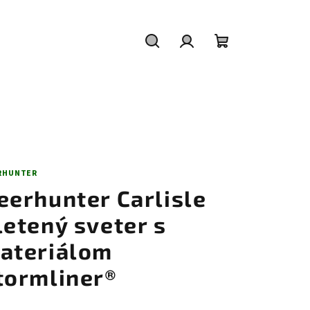
Hľadať
Prihlásenie
Nákupný
košík
RHUNTER
eerhunter Carlisle
letený sveter s
ateriálom
tormliner®