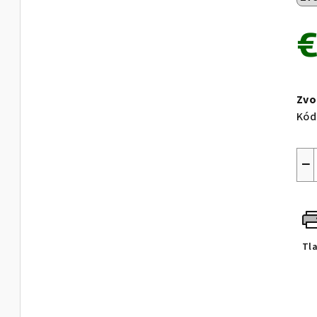
€
Jed
cen
Zvo
Kód
−
Tl