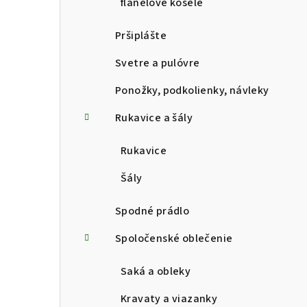
flanelové košele
Pršiplášte
Svetre a pulóvre
Ponožky, podkolienky, návleky
Rukavice a šály
Rukavice
Šály
Spodné prádlo
Spoločenské oblečenie
Saká a obleky
Kravaty a viazanky