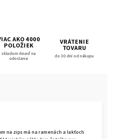
VIAC AKO 4000
VRÁTENIE
POLOŽIEK
TOVARU
skladom ihneď na
do 30 dní od nákupu
odoslanie
ihom na zips má na ramenách a lakťoch