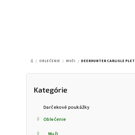
Prejsť
na
obsah
/
OBLEČENIE
/
MUŽI
/
DEERHUNTER CARLISLE PLET
DOMOV
B
o
Kategórie
Preskočiť
kategórie
č
Darčekové poukážky
n
Oblečenie
ý
Muži