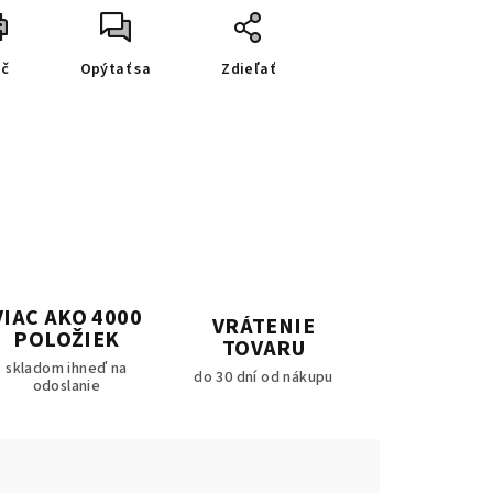
ač
Opýtať sa
Zdieľať
VIAC AKO 4000
VRÁTENIE
POLOŽIEK
TOVARU
skladom ihneď na
do 30 dní od nákupu
odoslanie