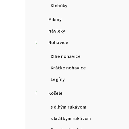
Klobúky
Mikiny
Návleky
Nohavice
Dlhé nohavice
Krátke nohavice
Legíny
Košele
s dlhým rukávom
s krátkym rukávom