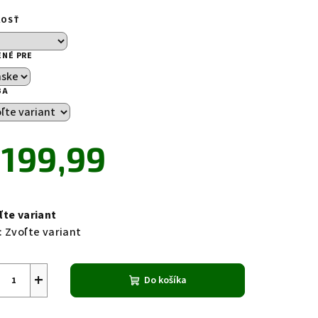
notenie
duktu
KOSŤ
ENÉ PRE
BA
zdičiek.
199,99
notková
a:
ľte variant
:
Zvoľte variant
+
Do košíka