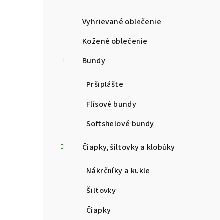
p
a
Vyhrievané oblečenie
n
Kožené oblečenie
e
Bundy
l
Pršiplášte
Flísové bundy
Softshelové bundy
Čiapky, šiltovky a klobúky
Nákrčníky a kukle
Šiltovky
Čiapky