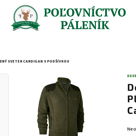
ENÝ SVETER CARDIGAN S PODŠÍVKOU
DEE
D
P
C
Pri
Neo