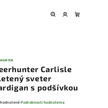
Hľadať
Prihlásenie
Nákupný
košík
RHUNTER
eerhunter Carlisle
letený sveter
ardigan s podšívkou
emerné
hodnotené
Podrobnosti hodnotenia