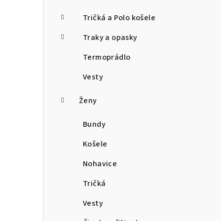
Tričká a Polo košele
Traky a opasky
Termoprádlo
Vesty
Ženy
Bundy
Košele
Nohavice
Tričká
Vesty