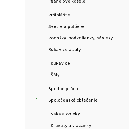
flanelové košele
Pršiplášte
Svetre a pulóvre
Ponožky, podkolienky, návleky
Rukavice a šály
Rukavice
Šály
Spodné prádlo
Spoločenské oblečenie
Saká a obleky
Kravaty a viazanky