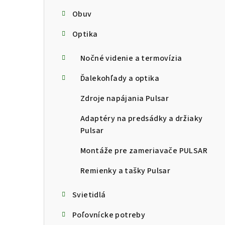
Obuv
Optika
Nočné videnie a termovízia
Ďalekohľady a optika
Zdroje napájania Pulsar
Adaptéry na predsádky a držiaky
Pulsar
Montáže pre zameriavače PULSAR
Remienky a tašky Pulsar
Svietidlá
Poľovnícke potreby