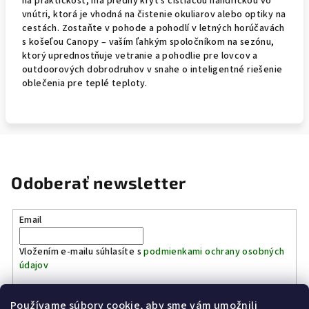
na praktickosť, má predný kryt s čistiacou handričkou vo
vnútri, ktorá je vhodná na čistenie okuliarov alebo optiky na
cestách. Zostaňte v pohode a pohodlí v letných horúčavách
s košeľou Canopy – vaším ľahkým spoločníkom na sezónu,
ktorý uprednostňuje vetranie a pohodlie pre lovcov a
outdoorových dobrodruhov v snahe o inteligentné riešenie
oblečenia pre teplé teploty.
Odoberať newsletter
Email
Vložením e-mailu súhlasíte s
podmienkami ochrany osobných
údajov
Používame súbory cookie, aby sme vám umožnili
Prihlásiť sa