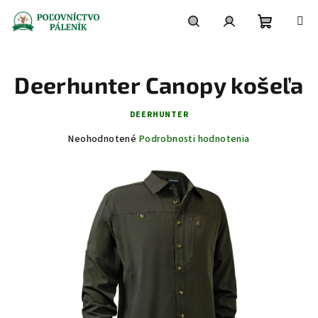
Prejsť
na
obsah
Nákupn
Hľadať
Prihlásenie
Deerhunter Canopy košeľa
košík
DEERHUNTER
Priemerné
Neohodnotené
Podrobnosti hodnotenia
hodnotenie
produktu
je
0,0
z
5
hviezdičiek.