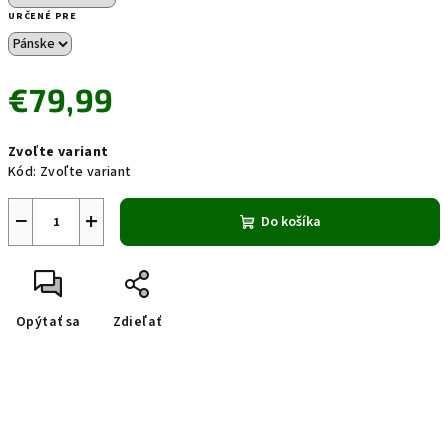
URČENÉ PRE
€79,99
Jednotková
Zvoľte variant
cena:
Kód:
Zvoľte variant
−
+
Do košíka
Opýtať sa
Zdieľať