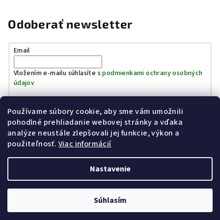
Odoberať newsletter
Email
Vložením e-mailu súhlasíte s
podmienkami ochrany osobných
údajov
Používame súbory cookie, aby sme vám umožnili
Prihlásiť sa
pohodlné prehliadanie webovej stránky a vďaka
analýze neustále zlepšovali jej funkcie, výkon a
Z
použiteľnosť.
Viac informácií
Kinostrelnica Páleník
KiWWWi.sk
á
p
Nastavenie
ä
t
Copyright 2026
Poľovníctvo Páleník
. Všetky práva vyhradené.
Súhlasím
i
Vytvoril Shoptet
e