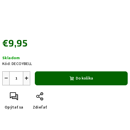
€9,95
Jednotková
Skladom
cena:
Kód:
DECOYBELL
−
+
Do košíka
Opýtať sa
Zdieľať