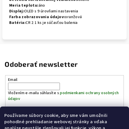
Meria teplotu:
áno
Displej:
OLED s 9 úrovňami nastavenia
Farba zobrazovania údajov:
oranžová
Batéria:
CR 2 1 ks je súčasťou balenia
Odoberať newsletter
Email
Vložením e-mailu súhlasíte s
podmienkami ochrany osobných
údajov
Používame súbory cookie, aby sme vám umožnili
Prihlásiť sa
pohodlné prehliadanie webovej stránky a vďaka
analýze neustále zlepšovali jej funkcie, výkon a