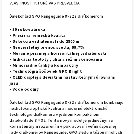
VLASTNOSTI KTORÉ VÁS PRESVEDČIA
Ďalekohľad GPO Rangeguide 8×32 s diaľkomerom
• 30 rokov záruka
• Precízna nemecká kvalita
• Detekcia vzdialenosti do 2800 m
• Neuveriteľný prenos svetla, 99,7%
• Meranie priamej a horizontálnej vzdialenosti
• Indikácia teploty , uhla a režim skenovania
• Mimoriadne ľahký a kompaktný
• Technológia šošoviek GPO Bright
• OLED displej s deviatimi nastaviteľnými úrovňami
jasu
• Vode odolný
Ďalekohľad GPO Rangeguide 8×32 s diaľkomerom kombinuje
neskutočnú optickú kvalitu a modernú elektronickú
technológiu diaľkomeru v jednom kompaktnom
ďalekohľade 8 × 32. Tento nový model je jedinečným a
konzistentným rozšírením v pokračovaní veľmi úspešnej
rady diaľkomerov Rangeguide. GPO sleduje túžbu mnohých