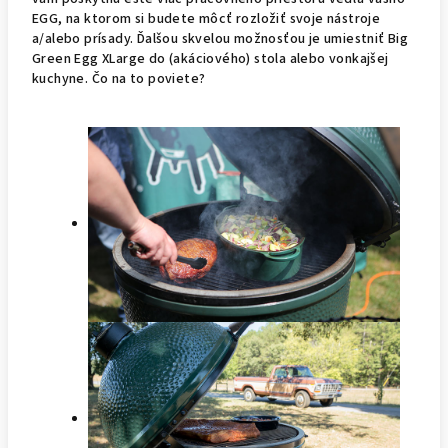
EGG, na ktorom si budete môcť rozložiť svoje nástroje
a/alebo prísady. Ďalšou skvelou možnosťou je umiestniť Big
Green Egg XLarge do (akáciového) stola alebo vonkajšej
kuchyne. Čo na to poviete?