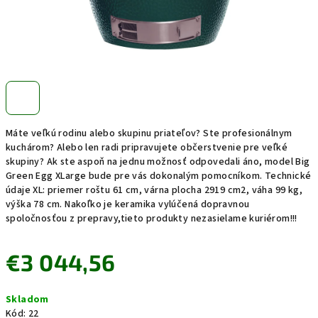
Máte veľkú rodinu alebo skupinu priateľov? Ste profesionálnym
kuchárom? Alebo len radi pripravujete občerstvenie pre veľké
skupiny? Ak ste aspoň na jednu možnosť odpovedali áno, model Big
Green Egg XLarge bude pre vás dokonalým pomocníkom. Technické
údaje XL: priemer roštu 61 cm, várna plocha 2919 cm2, váha 99 kg,
výška 78 cm. Nakoľko je keramika vylúčená dopravnou
spoločnosťou z prepravy,tieto produkty nezasielame kuriérom!!!
€3 044,56
Jednotková
Skladom
cena:
Kód:
22