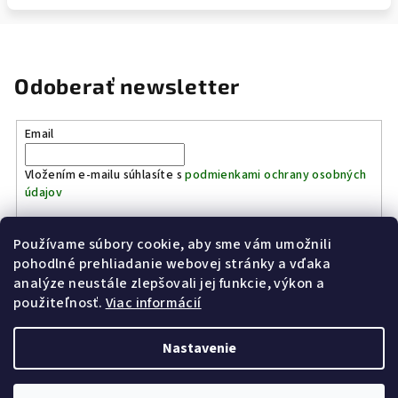
Odoberať newsletter
Email
Vložením e-mailu súhlasíte s
podmienkami ochrany osobných
údajov
Používame súbory cookie, aby sme vám umožnili
Prihlásiť sa
pohodlné prehliadanie webovej stránky a vďaka
analýze neustále zlepšovali jej funkcie, výkon a
Z
použiteľnosť.
Viac informácií
Kinostrelnica Páleník
KiWWWi.sk
á
p
Nastavenie
ä
t
Copyright 2026
Poľovníctvo Páleník
. Všetky práva vyhradené.