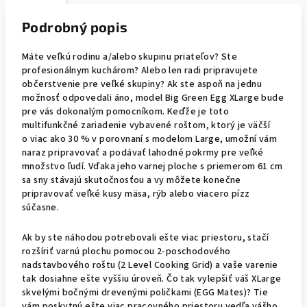
Podrobný popis
Máte veľkú rodinu a/alebo skupinu priateľov? Ste
profesionálnym kuchárom? Alebo len radi pripravujete
občerstvenie pre veľké skupiny? Ak ste aspoň na jednu
možnosť odpovedali áno, model Big Green Egg XLarge bude
pre vás dokonalým pomocníkom. Keďže je toto
multifunkčné zariadenie vybavené roštom, ktorý je väčší
o viac ako 30 % v porovnaní s modelom Large, umožní vám
naraz pripravovať a podávať lahodné pokrmy pre veľké
množstvo ľudí. Vďaka jeho varnej ploche s priemerom 61 cm
sa sny stávajú skutočnosťou a vy môžete konečne
pripravovať veľké kusy mäsa, rýb alebo viacero pízz
súčasne.
Ak by ste náhodou potrebovali ešte viac priestoru, stačí
rozšíriť varnú plochu pomocou 2-poschodového
nadstavbového roštu (2 Level Cooking Grid) a vaše varenie
tak dosiahne ešte vyššiu úroveň. Čo tak vylepšiť váš XLarge
skvelými bočnými drevenými poličkami (EGG Mates)? Tie
vám poskytnú ešte viac pracovného priestoru vedľa vášho