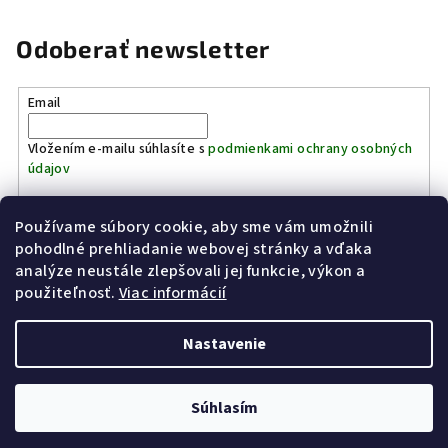
Odoberať newsletter
Email
Vložením e-mailu súhlasíte s
podmienkami ochrany osobných
údajov
Používame súbory cookie, aby sme vám umožnili
Prihlásiť sa
pohodlné prehliadanie webovej stránky a vďaka
analýze neustále zlepšovali jej funkcie, výkon a
Z
použiteľnosť.
Viac informácií
Kinostrelnica Páleník
KiWWWi.sk
á
p
Nastavenie
ä
t
Copyright 2026
Poľovníctvo Páleník
. Všetky práva vyhradené.
Súhlasím
i
Vytvoril Shoptet
e