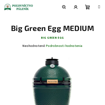
Prejsť
na
obsah
Nákupn
Hľadať
Prihlásenie
Big Green Egg MEDIUM
košík
BIG GREEN EGG
Priemerné
Neohodnotené
Podrobnosti hodnotenia
hodnotenie
produktu
je
0,0
z
5
hviezdičiek.