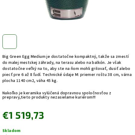
Big Green Egg Medium je dostatočne kompaktný, takže sa zmestí
do malej mestskej záhrady, na terasu alebo na balkón. Je však
dostatočne veľký na to, aby ste na ňom mohli grilovať, dusiť alebo
piecť pre 6 až 8 ľudí. Technické údaje M: priemer roštu 38 cm, várna
plocha 1140 cm2, váha 45 kg.
Nakoľko je keramika vylúčená dopravnou spoločnosťou z
prepravy,tieto produkty nezasielame kuriérom!!!
€1 519,73
Jednotková
Skladom
cena: