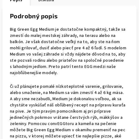
Popis
Diskusia
Podrobný popis
Big Green Egg Medium je dostatočne kompaktný, takže sa
zmestí do malej mestskej záhrady, na terasu alebo na
balkón. Je však dostatočne veľký na to, aby ste na ňom
mohli grilovať, dusiť alebo piecť pre 4 až 6 ľudí. S modelom
Medium vo vašej záhrade si vždy nájdete dôvod na to, aby
ste pozvali rodinu alebo priateľov na spoločné posedenie
s lahodným jedlom. Preto patrí tento EGG medzi naše
najobľúbenejšie modely.
Či už plánujete pomalé nízkoteplotné varenie, grilovanie,
alebo smaženie, na Medium sa vám zmestí 4 až 6 kg mäsa.
A aby sme nezabudli, Medium je dokonalou voľbou, ak sa
chystáte vyskúšať náš obľúbený recept na prípravu kuraťa
na pive. Je tým pravým pomocníkom aj pri príprave
jedinečných pokrmov vrátane čerstvých rýb, mäkkýšov a
zeleniny. Pomocou convEGGtoru a kameňa na pečenie
môžete Big Green Egg Medium v okamihu premeniť na pec
na pizzu, v ktorej môžete upiecť tie najlepšie pizze, aké