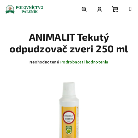
Prejsť
na
obsah
Nákupn
Hľadať
Prihlásenie
ANIMALIT Tekutý
košík
odpudzovač zveri 250 ml
Priemerné
Neohodnotené
Podrobnosti hodnotenia
hodnotenie
produktu
je
0,0
z
5
hviezdičiek.