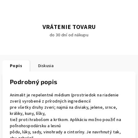
VRÁTENIE TOVARU
do 30 dní od nákupu
Popis
Diskusia
Podrobný popis
Animalit je repelentné médium (prostriedok na riadenie
zveri) vyrobené z prírodných ingrediencií
pre všetky druhy zveri;
najmä na diviaky, jelene, srnce,
králiky, kuny, líšky,
tiež proti hrabošom a krtkom.
Aplikáciu možno použiť na
poľnohospodársku a lesnú
pôdu, lúky, sady, vinohrady a cintoríny.
Je navrhnutý tak,