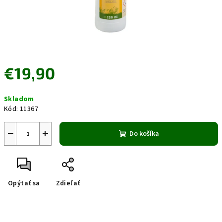
€19,90
Jednotková
Skladom
cena:
Kód:
11367
−
+
Do košíka
Opýtať sa
Zdieľať