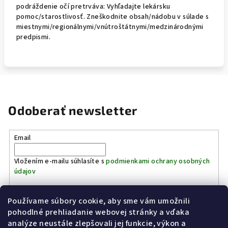
podráždenie očí pretrváva: Vyhľadajte lekársku
pomoc/starostlivosť.
Zneškodnite obsah/nádobu v súlade s
miestnymi/regionálnymi/vnútroštátnymi/medzinárodnými
predpismi.
Odoberať newsletter
Email
Vložením e-mailu súhlasíte s
podmienkami ochrany osobných
údajov
Používame súbory cookie, aby sme vám umožnili
Prihlásiť sa
pohodlné prehliadanie webovej stránky a vďaka
analýze neustále zlepšovali jej funkcie, výkon a
Z