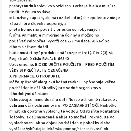
aby zabránil
prehryznutiu káblov vo vozidlách.
Farba je biela a musí sa
riediť.
Médium vydáva
intenzívny zápach, ale na rozdiel od iných repelentov nie je
zápach pre človeka odporný, a
preto ho možno použiť v priestoroch obývaných
ľuďmi.
Animalit je mimoriadne účinný a možno ho
používať celoročne.
Vydrží cca 2-3 mesiace.
Aj keď po
dlhom a silnom daždi
bude musieť byť produkt opäť rozprestretý. Pin-2(3)-sk
Registračné číslo BAuA: N-66840
Upozornenie: BIOZID URČITE POUŽIJTE – PRED POUŽITÍM
VŽDY SI PREČÍTAJTE OZNAČENIA
A INFORMÁCIE O PRODUKTE
Môže spôsobiť alergickú kožnú reakciu.
Spôsobuje vážne
podráždenie očí.
Škodlivý pre vodné organizmy s
dlhodobými účinkami.
Uchovávajte mimo dosahu detí.
Noste ochranné rukavice /
ochranu očí / ochranu tváre.
PO ZASIAHNUTÍ OČÍ: Niekoľko
minút ich opatrne vyplachujte vodou.
Odstráňte kontaktné
šošovky, ak sú nasadené a ak je to možné.
Pokračujte vo
vyplachovaní.
Ak sa objaví podráždenie pokožky alebo
vyrážka: Vyhľadajte lekársku pomoc/starostlivosť.
Ak