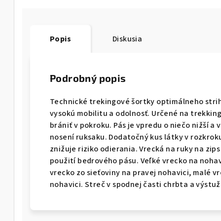
Popis
Diskusia
Podrobný popis
Technické trekingové šortky optimálneho strih
vysokú mobilitu a odolnosť. Určené na trekking
brániť v pokroku. Pás je vpredu o niečo nižší a 
nosení ruksaku. Dodatočný kus látky v rozkro
znižuje riziko odierania. Vrecká na ruky na zips
použití bedrového pásu. Veľké vrecko na nohav
vrecko zo sieťoviny na pravej nohavici, malé v
nohavici. Streč v spodnej časti chrbta a výstuž