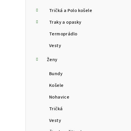
Tričká a Polo košele
Traky a opasky
Termoprádlo
Vesty
Ženy
Bundy
Košele
Nohavice
Tričká
Vesty