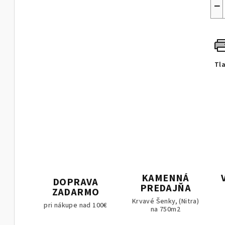
−
Tl
KAMENNÁ
DOPRAVA
PREDAJŇA
ZADARMO
Krvavé Šenky, (Nitra)
pri nákupe nad 100€
na 750m2