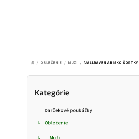
Prejsť
na
obsah
/
OBLEČENIE
/
MUŽI
/
FJÄLLRÄVEN ABISKO ŠORTKY
DOMOV
B
o
Kategórie
Preskočiť
kategórie
č
Darčekové poukážky
n
Oblečenie
ý
Muži