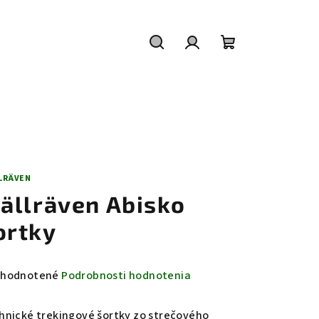
Hľadať
Prihlásenie
Nákupný
košík
LLRÄVEN
jällräven Abisko
ortky
emerné
hodnotené
Podrobnosti hodnotenia
notenie
duktu
hnické trekingové šortky zo strečového