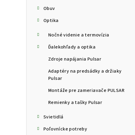
Obuv
Optika
Nočné videnie a termovízia
Ďalekohľady a optika
Zdroje napájania Pulsar
Adaptéry na predsádky a držiaky
Pulsar
Montáže pre zameriavače PULSAR
Remienky a tašky Pulsar
Svietidlá
Poľovnícke potreby