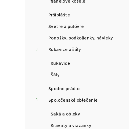
flanelové košele
Pršiplášte
Svetre a pulóvre
Ponožky, podkolienky, návleky
Rukavice a šály
Rukavice
Šály
Spodné prádlo
Spoločenské oblečenie
Saká a obleky
Kravaty a viazanky