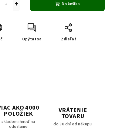
+
Do košíka
ač
Opýtať sa
Zdieľať
VIAC AKO 4000
VRÁTENIE
POLOŽIEK
TOVARU
skladom ihneď na
do 30 dní od nákupu
odoslanie