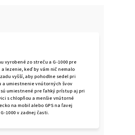
u vyrobené zo streču a G-1000 pre
 a lezenie, keď by vám nič nemalo
vzadu vyšší, aby pohodlne sedel pri
ku a umiestnenie vnútorných švov
 sú umiestnené pre ľahký prístup aj pri
ici s chlopňou a menšie vnútorné
recko na mobil alebo GPS na ľavej
 G-1000 v zadnej časti.