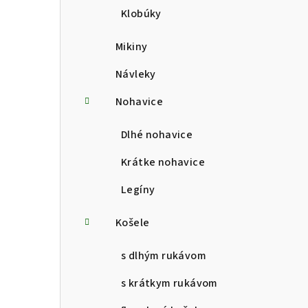
Klobúky
Mikiny
Návleky
Nohavice
Dlhé nohavice
Krátke nohavice
Legíny
Košele
s dlhým rukávom
s krátkym rukávom