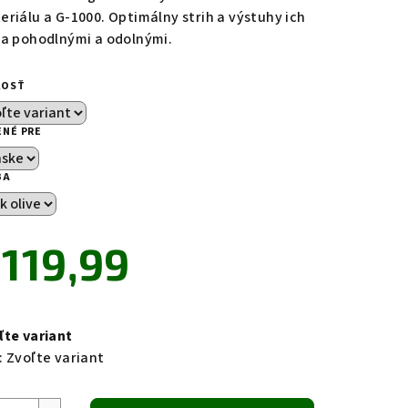
eriálu a G-1000. Optimálny strih a výstuhy ich
ia pohodlnými a odolnými.
KOSŤ
zdičiek.
ENÉ PRE
BA
119,99
notková
a:
ľte variant
:
Zvoľte variant