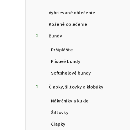
p
a
Vyhrievané oblečenie
n
Kožené oblečenie
e
Bundy
l
Pršiplášte
Flísové bundy
Softshelové bundy
Čiapky, šiltovky a klobúky
Nákrčníky a kukle
Šiltovky
Čiapky