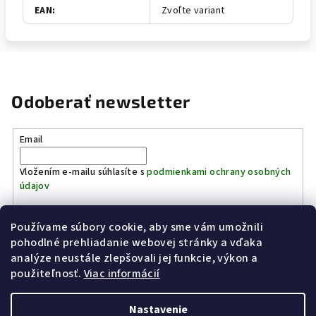
EAN
:
Zvoľte variant
Odoberať newsletter
Email
Vložením e-mailu súhlasíte s
podmienkami ochrany osobných
údajov
Používame súbory cookie, aby sme vám umožnili
Prihlásiť sa
pohodlné prehliadanie webovej stránky a vďaka
analýze neustále zlepšovali jej funkcie, výkon a
Z
použiteľnosť.
Viac informácií
Kinostrelnica Páleník
KiWWWi.sk
á
p
Nastavenie