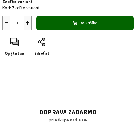
Zvoľte variant
cena:
Kód:
Zvoľte variant
−
+
Do košíka
Opýtať sa
Zdieľať
DOPRAVA ZADARMO
pri nákupe nad 100€