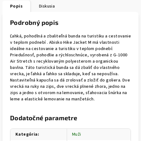
Popis
Diskusia
Podrobný popis
Ľahká, pohodlná a zbaliteľná bunda na turistiku a cestovanie
v teplom podnebí . Abisko Hike Jacket M má vlastnosti
ideálne na cestovanie a turistiku v teplom podnebí:
Priedušnosť, pohodlie a rýchloschnúce, vyrobená z G-1000
Air Stretch s recyklovaným polyesterom a organickou
bavlna. Táto turistická bunda sa dá zbaliť do vlastného
vrecka, je ľahká a ľahko sa skladuje, keď sa nepoužíva.
Nastaviteľná kapucňa sa dá zrolovať a zložiť do goliera. Dve
vrecká na ruky na zips, dve vrecká plnené zhora, jedno na
zips a jedno s otvorom na lemovanie, sťahovacia šnúrka na
leme a elastické lemovanie na manžetách.
Dodatočné parametre
Kategória
:
Muži